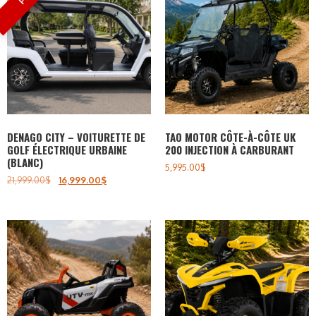
DENAGO CITY – VOITURETTE DE
TAO MOTOR CÔTE-À-CÔTE UK
GOLF ÉLECTRIQUE URBAINE
200 INJECTION À CARBURANT
(BLANC)
5,995.00
$
21,999.00
$
16,999.00
$