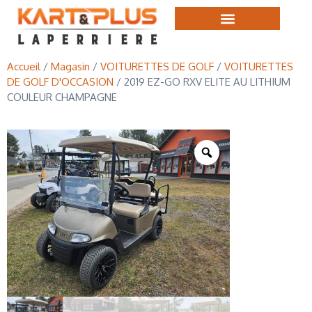
Accueil
/
Magasin
/
VOITURETTES DE GOLF
/
VOITURETTES
DE GOLF D'OCCASION
/ 2019 EZ-GO RXV ELITE AU LITHIUM
COULEUR CHAMPAGNE