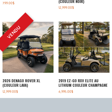
(COULEUR NOIR)
799.00
$
12,999.00
$
2026 DENAGO ROVER XL
2019 EZ-GO RXV ELITE AU
(COULEUR LAVA)
LITHIUM COULEUR CHAMPAGNE
12,999.00
$
6,995.00
$