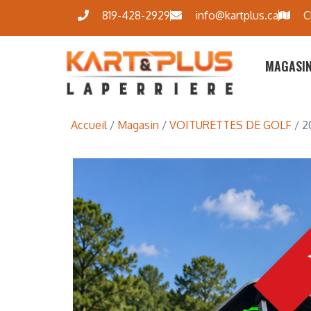
819-428-2929
info@kartplus.ca
C
MAGASI
Accueil
/
Magasin
/
VOITURETTES DE GOLF
/ 2