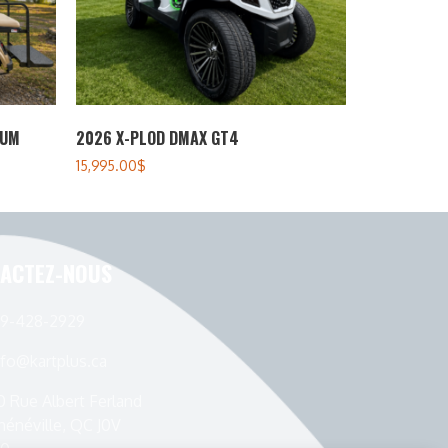
IUM
2026 X-PLOD DMAX GT4
15,995.00
$
ACTEZ-NOUS
19-428-2929
nfo@kartplus.ca
0 Rue Albert Ferland
hénéville, QC J0V