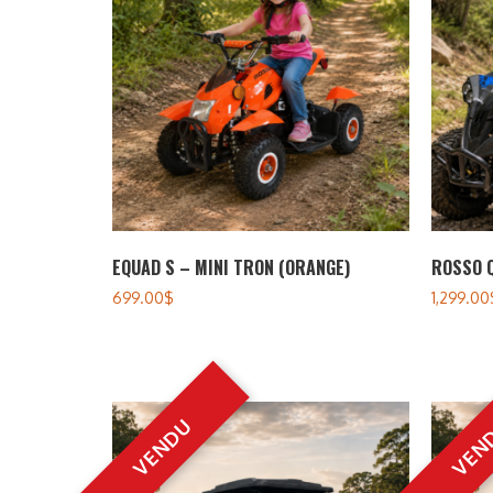
EQUAD S – MINI TRON (ORANGE)
ROSSO 
699.00
$
1,299.00