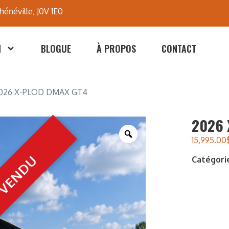
hénéville, J0V 1E0
N
BLOGUE
À PROPOS
CONTACT
026 X-PLOD DMAX GT4
2026 
15,995.00
Catégori