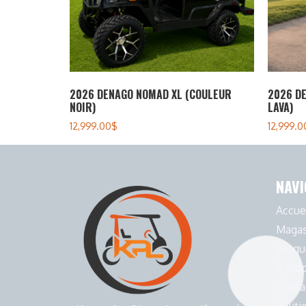
2026 DENAGO NOMAD XL (COULEUR
2026 D
NOIR)
LAVA)
12,999.00
$
12,999.0
NAVI
Accue
Magas
Blogu
À pro
Conta
Politi