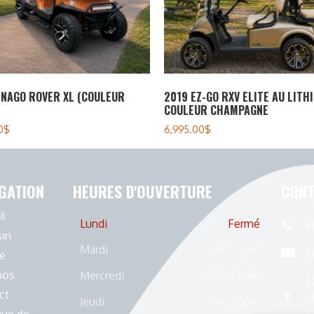
ENAGO ROVER XL (COULEUR
2019 EZ-GO RXV ELITE AU LITH
COULEUR CHAMPAGNE
0
$
6,995.00
$
GATION
HEURES D'OUVERTURE
CONT
il
Lundi
Fermé
8
in
Mardi
9am - 5pm
i
e
pos
Mercredi
9am - 5pm
6
ct
C
Jeudi
9am - 5pm
que de