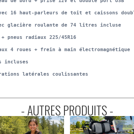
eau de bord + prise 12V et double port USB
vec 16 haut-parleurs de toit et caissons doub
ec glacière roulante de 74 litres incluse
 + pneus radiaux 225/45R16
aux 4 roues + frein à main électromagnétique
s incluses
rations latérales coulissantes
- AUTRES PRODUITS -