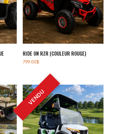
UE
RIDE ON RZR (COULEUR ROUGE)
799.00
$