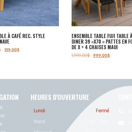
BLE À CAFÉ REC. STYLE
ENSEMBLE TABLE FUJI TABLE 
NAVE
DINER 39 »X70 » PATTES EN 
DE X + 4 CHAISES MAUI
$
159.00
$
1,999.00
$
999.00
$
GATION
HEURES D'OUVERTURE
CONT
il
Lundi
Fermé
8
in
Mardi
9am - 5pm
i
e