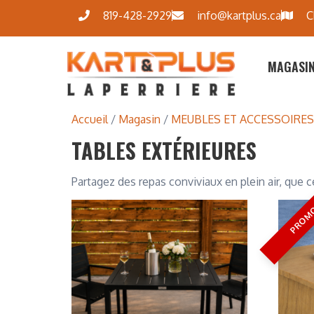
819-428-2929
info@kartplus.ca
C
MAGASI
Accueil
/
Magasin
/
MEUBLES ET ACCESSOIRES
TABLES EXTÉRIEURES
Partagez des repas conviviaux en plein air, que c