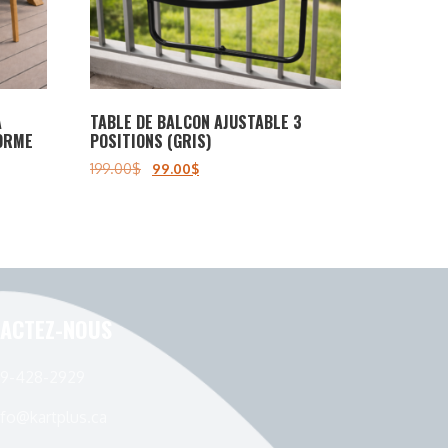
À
TABLE DE BALCON AJUSTABLE 3
FORME
POSITIONS (GRIS)
199.00
$
99.00
$
ACTEZ-NOUS
19-428-2929
nfo@kartplus.ca