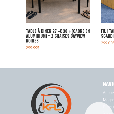
TABLE À DINER 27 »X 38 » (CADRE EN
FUJI TA
ALUMINIUM) + 2 CHAISES BAYVIEW
SCANDI
NOIRES
299.00
299.99
$
NAVI
Accue
Magas
Blogu