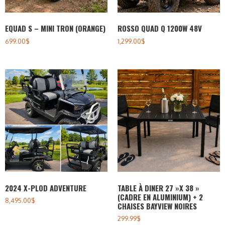
EQUAD S – MINI TRON (ORANGE)
ROSSO QUAD Q 1200W 48V
699.00
$
1,299.00
$
2024 X-PLOD ADVENTURE
TABLE À DINER 27 »X 38 »
(CADRE EN ALUMINIUM) + 2
8,495.00
$
CHAISES BAYVIEW NOIRES
299.99
$