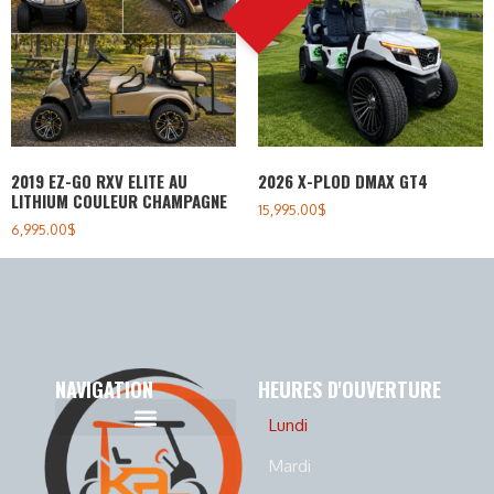
2019 EZ-GO RXV ELITE AU
2026 X-PLOD DMAX GT4
LITHIUM COULEUR CHAMPAGNE
15,995.00
$
6,995.00
$
NAVIGATION
HEURES D'OUVERTURE
Lundi
Politique de cookies (CA)
Politique de confidentialité
Mardi