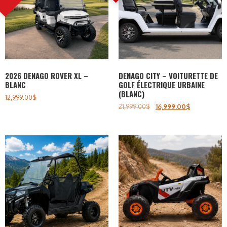
2026 DENAGO ROVER XL –
DENAGO CITY – VOITURETTE DE
BLANC
GOLF ÉLECTRIQUE URBAINE
(BLANC)
12,999.00
$
21,999.00
$
16,999.00
$