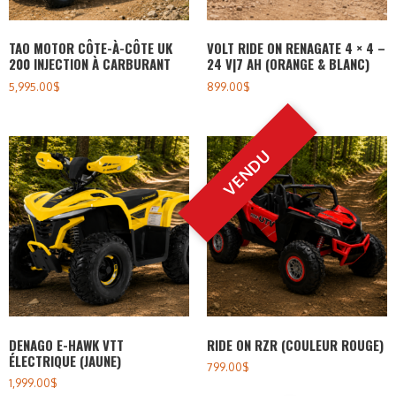
TAO MOTOR CÔTE-À-CÔTE UK
VOLT RIDE ON RENAGATE 4 × 4 –
200 INJECTION À CARBURANT
24 V|7 AH (ORANGE & BLANC)
5,995.00
$
899.00
$
DENAGO E-HAWK VTT
RIDE ON RZR (COULEUR ROUGE)
ÉLECTRIQUE (JAUNE)
799.00
$
1,999.00
$