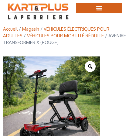
Accueil
/
Magasin
/
VÉHICULES ÉLECTRIQUES POUR
ADULTES
/
VÉHICULES POUR MOBILITÉ RÉDUITE
/ AVENIRE
TRANSFORMER X (ROUGE)