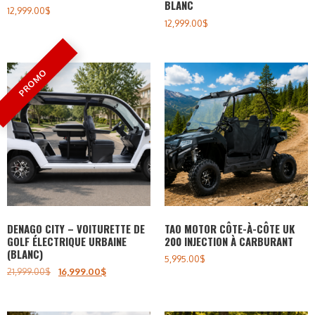
BLANC
12,999.00
$
12,999.00
$
DENAGO CITY – VOITURETTE DE
TAO MOTOR CÔTE-À-CÔTE UK
GOLF ÉLECTRIQUE URBAINE
200 INJECTION À CARBURANT
(BLANC)
5,995.00
$
21,999.00
$
16,999.00
$