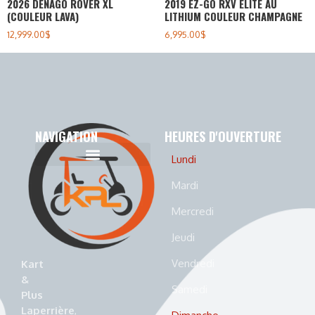
2026 DENAGO ROVER XL
2019 EZ-GO RXV ELITE AU
(COULEUR LAVA)
LITHIUM COULEUR CHAMPAGNE
12,999.00
$
6,995.00
$
NAVIGATION
HEURES D'OUVERTURE
Lundi
Politique de cookies (CA)
Politique de confidentialité
Mardi
Mercredi
Jeudi
Vendredi
Kart
&
Samedi
Plus
Laperrière
,