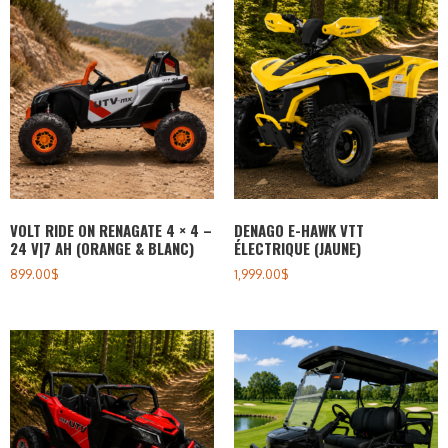
VOLT RIDE ON RENAGATE 4 × 4 –
DENAGO E-HAWK VTT
24 V|7 AH (ORANGE & BLANC)
ÉLECTRIQUE (JAUNE)
899.00
$
1,999.00
$