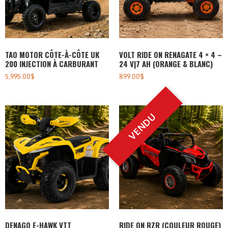
TAO MOTOR CÔTE-À-CÔTE UK
VOLT RIDE ON RENAGATE 4 × 4 –
200 INJECTION À CARBURANT
24 V|7 AH (ORANGE & BLANC)
5,995.00
$
899.00
$
DENAGO E-HAWK VTT
RIDE ON RZR (COULEUR ROUGE)