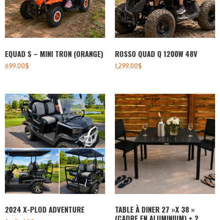
EQUAD S – MINI TRON (ORANGE)
ROSSO QUAD Q 1200W 48V
699.00
$
1,299.00
$
2024 X-PLOD ADVENTURE
TABLE À DINER 27 »X 38 »
(CADRE EN ALUMINIUM) + 2