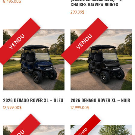
8,495.00
$
CHAISES BAYVIEW NOIRES
299.99
$
2026 DENAGO ROVER XL – BLEU
2026 DENAGO ROVER XL – NOIR
12,999.00
$
12,999.00
$