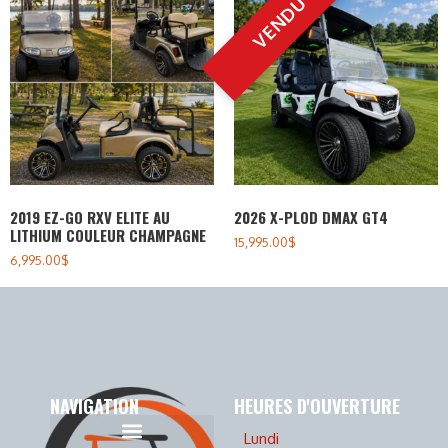
2019 EZ-GO RXV ELITE AU
2026 X-PLOD DMAX GT4
LITHIUM COULEUR CHAMPAGNE
15,995.00
$
6,995.00
$
NAVIGATION
HEURES D'OUVERTURE
Lundi