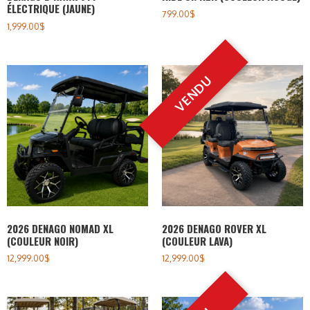
ÉLECTRIQUE (JAUNE)
799.00
$
1,999.00
$
2026 DENAGO NOMAD XL
2026 DENAGO ROVER XL
(COULEUR NOIR)
(COULEUR LAVA)
12,999.00
$
12,999.00
$