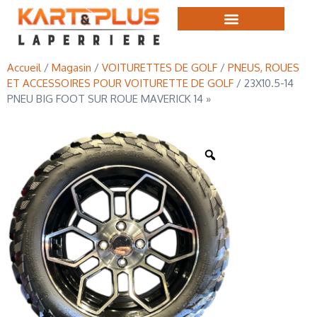
Accueil
/
Magasin
/
VOITURETTES DE GOLF
/
PNEUS, ROUES
ET ACCESSOIRES POUR VOITURETTE DE GOLF
/ 23X10.5-14
PNEU BIG FOOT SUR ROUE MAVERICK 14 »