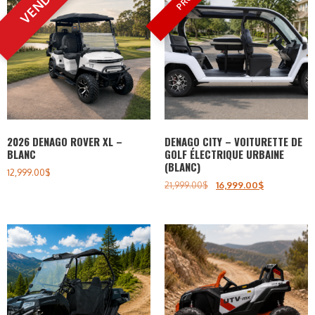
2026 DENAGO ROVER XL –
DENAGO CITY – VOITURETTE DE
BLANC
GOLF ÉLECTRIQUE URBAINE
(BLANC)
12,999.00
$
21,999.00
$
16,999.00
$