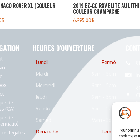
ENAGO ROVER XL (COULEUR
2019 EZ-GO RXV ELITE AU LITH
COULEUR CHAMPAGNE
0
$
6,995.00
$
GATION
HEURES D'OUVERTURE
CONT
il
Lundi
Fermé
8
in
Mardi
9am - 5pm
i
e
pos
Mercredi
9am - 5pm
6
ct
C
Jeudi
9am - 5pm
que de
1
Vendredi
9am - 5pm
es (CA)
que de
Samedi
9am - 3pm
entialité
Pour offrir l
Dimanche
Fermé
ons légales
cookies pour