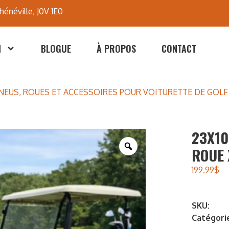
hénéville, J0V 1E0
N
BLOGUE
À PROPOS
CONTACT
NEUS, ROUES ET ACCESSOIRES POUR VOITURETTE DE GOLF
23X10
ROUE
199.99
$
SKU:
Catégori