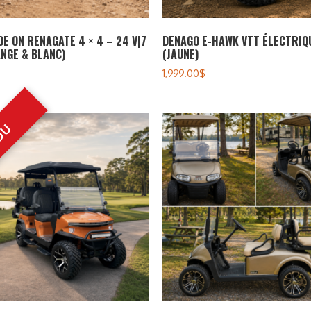
DE ON RENAGATE 4 × 4 – 24 V|7
DENAGO E-HAWK VTT ÉLECTRIQ
NGE & BLANC)
(JAUNE)
1,999.00
$