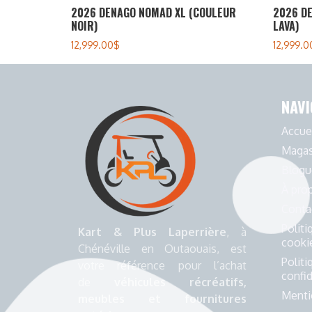
2026 DENAGO NOMAD XL (COULEUR
2026 D
NOIR)
LAVA)
12,999.00
$
12,999.0
NAVI
Accue
Magas
Blogu
À pro
Conta
Politi
Kart & Plus Laperrière
, à
cooki
Chénéville en Outaouais, est
Politi
votre référence pour l’achat
confid
de
véhicules récréatifs,
Menti
meubles et fournitures