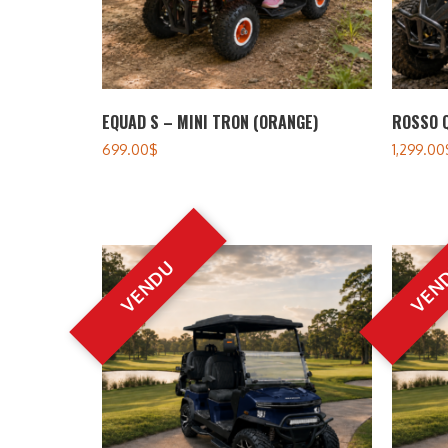
EQUAD S – MINI TRON (ORANGE)
ROSSO 
699.00
$
1,299.00