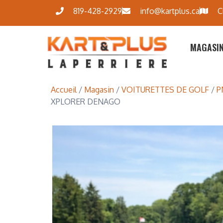
819-428-2929
info@kartplus.ca
C
MAGASI
Accueil
/
Magasin
/
VOITURETTES DE GOLF
/
P
XPLORER DENAGO