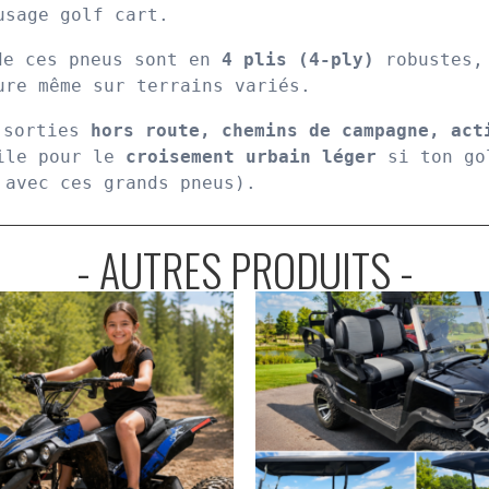
usage golf cart.
de ces pneus sont en 
4 plis (4-ply)
 robustes,
ure même sur terrains variés.
 sorties 
hors route, chemins de campagne, acti
ile pour le 
croisement urbain léger
 si ton go
 avec ces grands pneus).
- AUTRES PRODUITS -