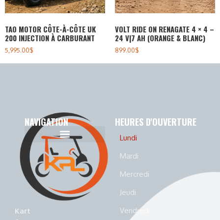
TAO MOTOR CÔTE-À-CÔTE UK
VOLT RIDE ON RENAGATE 4 × 4 –
200 INJECTION À CARBURANT
24 V|7 AH (ORANGE & BLANC)
5,995.00
$
899.00
$
NAVIGATION
HEURES D'OUVERTURE
Lundi
Politique de cookies (CA)
Politique de confidentialité
Mardi
Mercredi
Jeudi
Vendredi
Kart