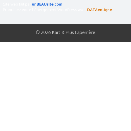
Site web fait par
unBEAUsite.com
Propulsez votre hébergement WordPress avec
DATAenligne
© 2026 Kart & Plus Laperrière