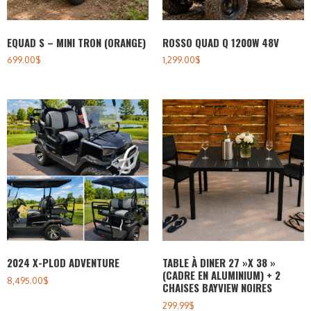
EQUAD S – MINI TRON (ORANGE)
ROSSO QUAD Q 1200W 48V
699.00
$
1,299.00
$
2024 X-PLOD ADVENTURE
TABLE À DINER 27 »X 38 »
(CADRE EN ALUMINIUM) + 2
8,495.00
$
CHAISES BAYVIEW NOIRES
299.99
$