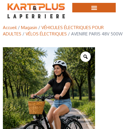
Accueil
/
Magasin
/
VÉHICULES ÉLECTRIQUES POUR
ADULTES
/
VÉLOS ÉLECTRIQUES
/ AVENIRE PARIS 48V 500W