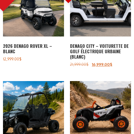
2026 DENAGO ROVER XL –
DENAGO CITY – VOITURETTE DE
BLANC
GOLF ÉLECTRIQUE URBAINE
(BLANC)
12,999.00
$
21,999.00
$
16,999.00
$