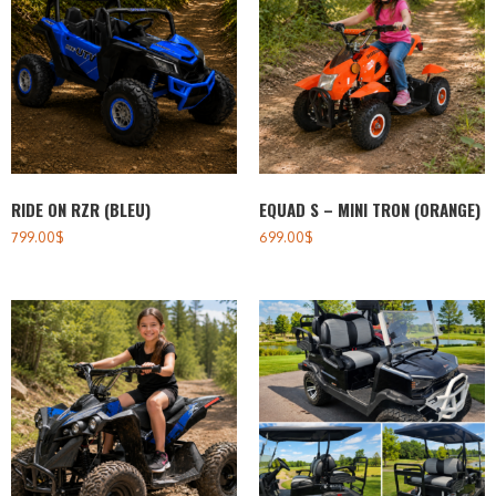
RIDE ON RZR (BLEU)
EQUAD S – MINI TRON (ORANGE)
799.00
$
699.00
$