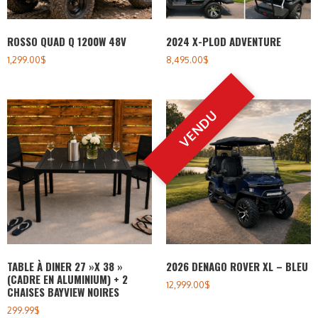
ROSSO QUAD Q 1200W 48V
2024 X-PLOD ADVENTURE
1,299.00
$
8,495.00
$
TABLE À DINER 27 »X 38 »
2026 DENAGO ROVER XL – BLEU
(CADRE EN ALUMINIUM) + 2
12,999.00
$
CHAISES BAYVIEW NOIRES
299.99
$