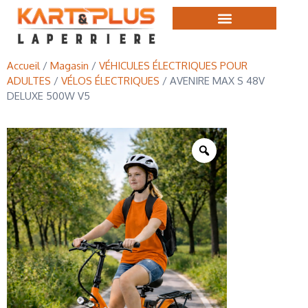
Accueil
/
Magasin
/
VÉHICULES ÉLECTRIQUES POUR
ADULTES
/
VÉLOS ÉLECTRIQUES
/ AVENIRE MAX S 48V
DELUXE 500W V5