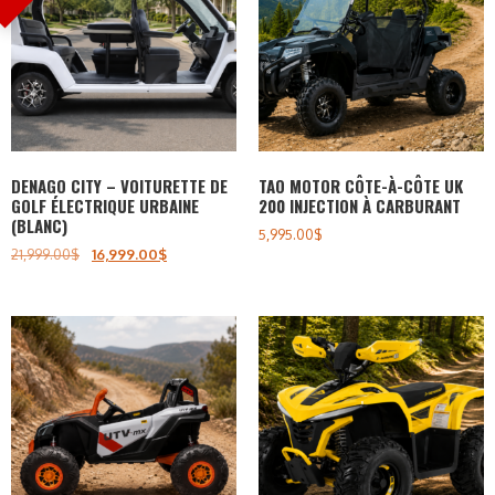
DENAGO CITY – VOITURETTE DE
TAO MOTOR CÔTE-À-CÔTE UK
GOLF ÉLECTRIQUE URBAINE
200 INJECTION À CARBURANT
(BLANC)
5,995.00
$
21,999.00
$
16,999.00
$