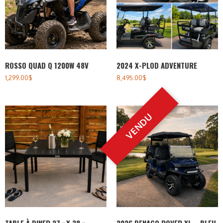
ROSSO QUAD Q 1200W 48V
2024 X-PLOD ADVENTURE
1,299.00
$
8,495.00
$
TABLE À DINER 27 »X 38 »
2026 DENAGO ROVER XL – BLEU