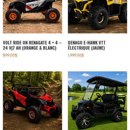
VOLT RIDE ON RENAGATE 4 × 4 –
DENAGO E-HAWK VTT
24 V|7 AH (ORANGE & BLANC)
ÉLECTRIQUE (JAUNE)
899.00
$
1,999.00
$