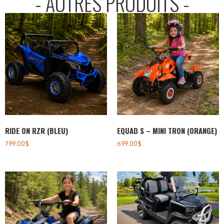
- AUTRES PRODUITS -
RIDE ON RZR (BLEU)
EQUAD S – MINI TRON (ORANGE)
799.00
$
699.00
$