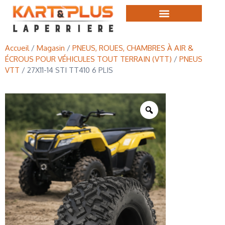
Accueil
/
Magasin
/
PNEUS, ROUES, CHAMBRES À AIR &
ÉCROUS POUR VÉHICULES TOUT TERRAIN (VTT)
/
PNEUS
VTT
/ 27X11-14 STI TT410 6 PLIS