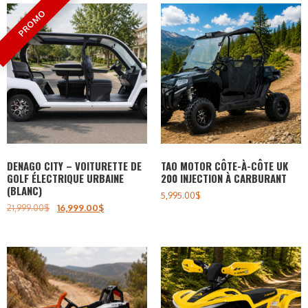
DENAGO CITY – VOITURETTE DE
TAO MOTOR CÔTE-À-CÔTE UK
GOLF ÉLECTRIQUE URBAINE
200 INJECTION À CARBURANT
(BLANC)
5,995.00
$
21,999.00
$
16,999.00
$