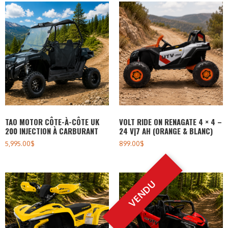
TAO MOTOR CÔTE-À-CÔTE UK
VOLT RIDE ON RENAGATE 4 × 4 –
200 INJECTION À CARBURANT
24 V|7 AH (ORANGE & BLANC)
5,995.00
$
899.00
$