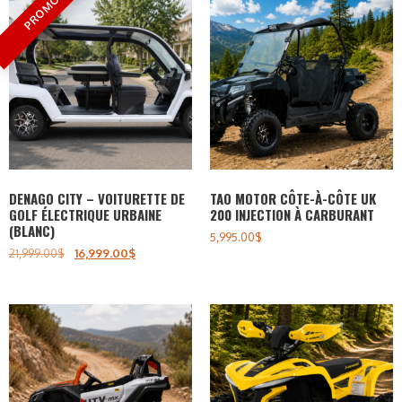
DENAGO CITY – VOITURETTE DE
TAO MOTOR CÔTE-À-CÔTE UK
GOLF ÉLECTRIQUE URBAINE
200 INJECTION À CARBURANT
(BLANC)
5,995.00
$
21,999.00
$
16,999.00
$