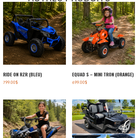
RIDE ON RZR (BLEU)
EQUAD S – MINI TRON (ORANGE)
799.00
$
699.00
$