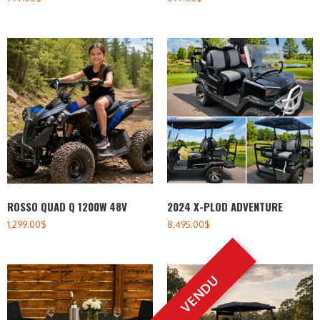
ROSSO QUAD Q 1200W 48V
2024 X-PLOD ADVENTURE
1,299.00
$
8,495.00
$