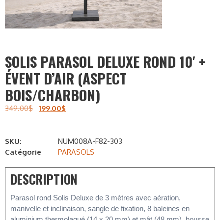
SOLIS PARASOL DELUXE ROND 10′ +
ÉVENT D’AIR (ASPECT
BOIS/CHARBON)
349.00
$
199.00
$
SKU:
NUM008A-F82-303
Catégorie
PARASOLS
DESCRIPTION
Parasol rond Solis Deluxe de 3 mètres avec aération, 
manivelle et inclinaison, sangle de fixation, 8 baleines en 
aluminium thermolaqué (14 x 20 mm) et mât (48 mm), housse 