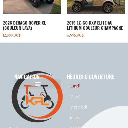
2026 DENAGO ROVER XL
2019 EZ-GO RXV ELITE AU
(COULEUR LAVA)
LITHIUM COULEUR CHAMPAGNE
12,999.00
$
6,995.00
$
NAVIGATION
HEURES D'OUVERTURE
Lundi
Politique de cookies (CA)
Politique de confidentialité
Mardi
Mercredi
Jeudi