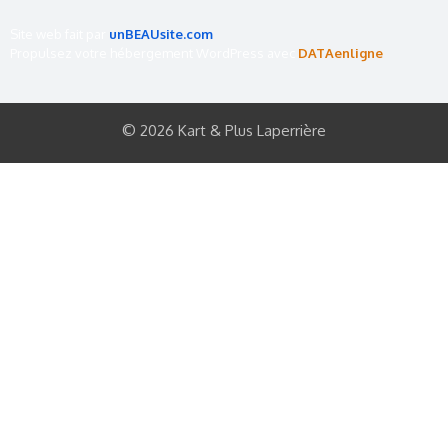
Site web fait par
unBEAUsite.com
Propulsez votre hébergement WordPress avec
DATAenligne
© 2026 Kart & Plus Laperrière