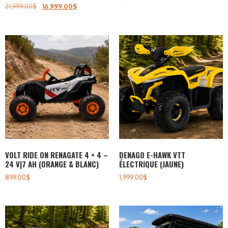
21,999.00
$
16,999.00
$
VOLT RIDE ON RENAGATE 4 × 4 –
DENAGO E-HAWK VTT
24 V|7 AH (ORANGE & BLANC)
ÉLECTRIQUE (JAUNE)
899.00
$
1,999.00
$