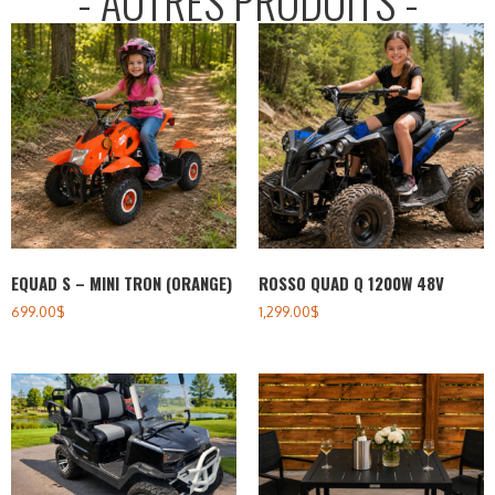
- AUTRES PRODUITS -
EQUAD S – MINI TRON (ORANGE)
ROSSO QUAD Q 1200W 48V
699.00
$
1,299.00
$