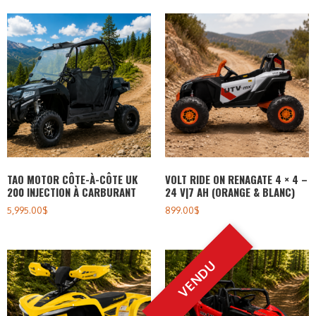
TAO MOTOR CÔTE-À-CÔTE UK
VOLT RIDE ON RENAGATE 4 × 4 –
200 INJECTION À CARBURANT
24 V|7 AH (ORANGE & BLANC)
5,995.00
$
899.00
$