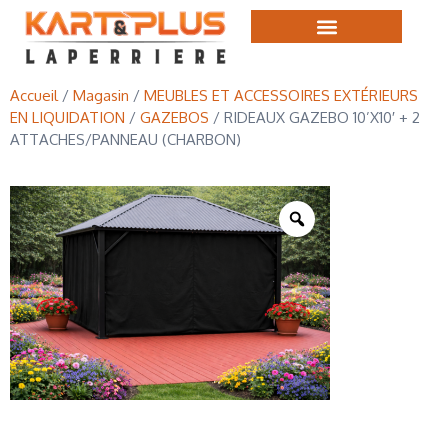
Accueil
/
Magasin
/
MEUBLES ET ACCESSOIRES EXTÉRIEURS
EN LIQUIDATION
/
GAZEBOS
/ RIDEAUX GAZEBO 10’X10′ + 2
ATTACHES/PANNEAU (CHARBON)